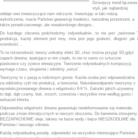
Dzisiejszy trend łączenia
styli, jak najbardziej
oddaje owo towarzyszące nam odczucie. Inwestując w taki rodzaj
wykończenia, macie Państwo gwarancję trwałości, naturalnej przestrzeni, a
także ponadczasowego ,ale nowatorskiego designu…
Do każdego zlecenia podchodzimy indywidualnie…to nie jest „taśmowa ”
produkcja, każdy element jest inny, inna jest jego grubość, długość jak i
szerokość…
To ta różnorodność tworzy unikalny efekt 3D, choć można przyjąć 5D,gdyż
zapach drewna, epatujące w nim ciepło, to nie to samo co sztuczne
piaskowce czy żywice elewacyjne. Tworzenie indywidualnych kompozycji,
wymaga czasu, skupienia i odrobiny „serca”.
Tworzymy to z pasją w rodzinnym gronie. Każda osoba jest odpowiedzialna
za oddzielny cykl nie produkcji, a tworzenia. Naturalwoodpanels tworzymy z
wyselekcjonowanego drewna o wilgotności 8-9 %. Gatunki jakich używamy
to dąb, dąb czarny, buk, orzech, czereśnia i wszystkie inne według gustu i
wskazań klienta.
Odpowiednia wilgotność drewna gwarantuje niedeformowanie się materiału
podczas zmian klimatycznych w naszym otoczeniu. Do barwienia stosujemy
BEZZAPACHOWE oleje, lakiery na bazie wody i bejce NIESZKODLIWE dla
Państwa i naszego zdrowia.
Każdą indywidualną poradę, odpowiedzi na wszystkie interesujące Państwa