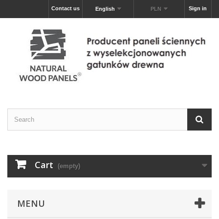
Contact us
Sign in
English
PLN
Cart
(empty)
MENU